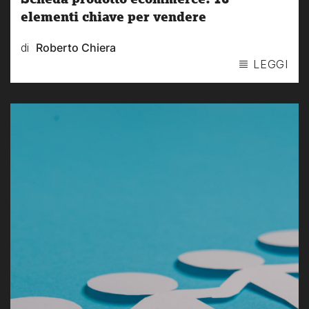
elementi chiave per vendere
di
Roberto Chiera
LEGGI