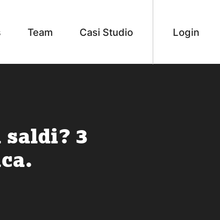
s
Team
Casi Studio
Login
 saldi? 3
ica.