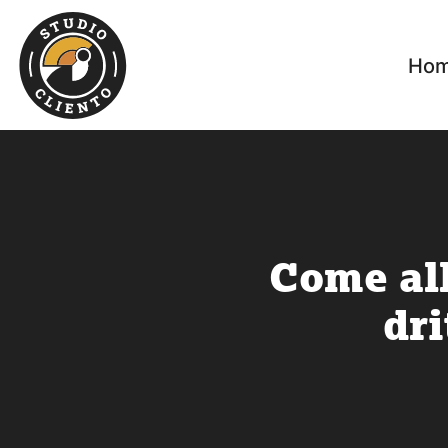
Salta
ai
contenuti
Ho
Come all
dri