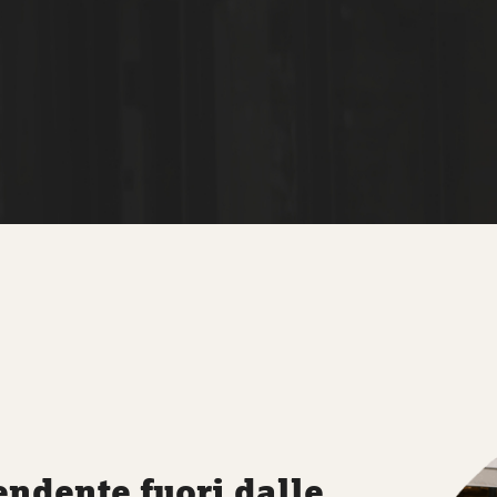
N
endente fuori dalle