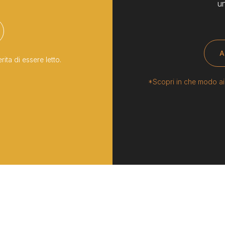
u
A
ta di essere letto.
*Scopri in che modo aiu