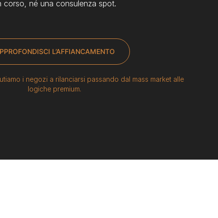
n corso, né una consulenza spot.
PPROFONDISCI L’AFFIANCAMENTO
tiamo i negozi a rilanciarsi passando dal mass market alle
logiche premium.