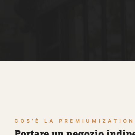
COS’È LA PREMIUMIZATIO
Portare un negozio indip