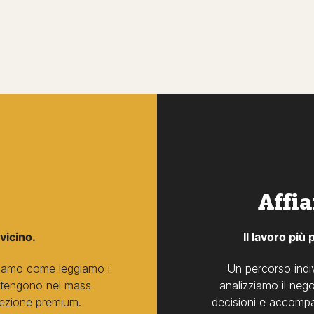
Affi
 vicino.
Il lavoro più
ostriamo come leggiamo i
Un percorso indiv
i tengono nel mass
analizziamo il neg
rezione premium.
decisioni e accompag