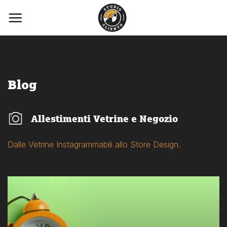
Salta
ai
contenuti
Blog
Allestimenti Vetrine e Negozio
Dalle Vetrine Instagrammabili allo Store Design.